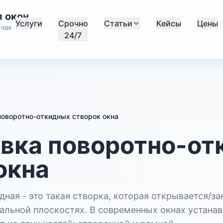
 окон
Услуги
Срочно
Статьи
Кейсы
Цены
года
24/7
поворотно-откидных створок окна
вка поворотно-от
окна
ная - это такая створка, которая открывается/за
кальной плоскостях. В современных окнах устан