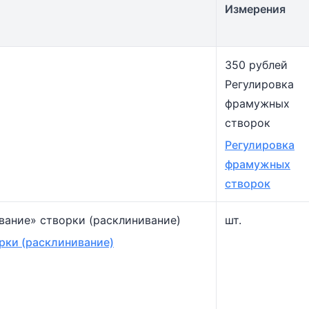
Измерения
350 рублей
Регулировка
фрамужных
створок
Регулировка
фрамужных
створок
вание» створки (расклинивание)
шт.
рки (расклинивание)