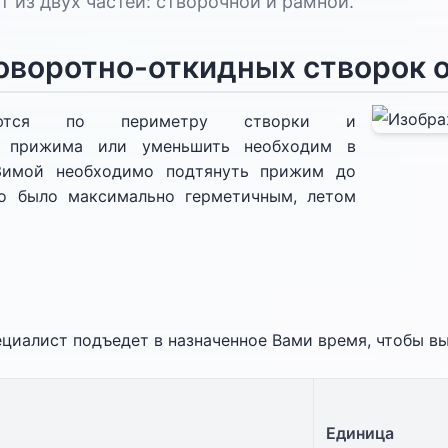
 из двух частей: створочной и рамной.
оворотно-откидных створок 
ваются по периметру створки и
у прижима или уменьшить необходим в
 Зимой необходимо подтянуть прижим до
но было максимально герметичным, летом
ециалист подъедет в назначенное Вами время, чтобы в
Единица