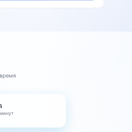
 время
д
 минут