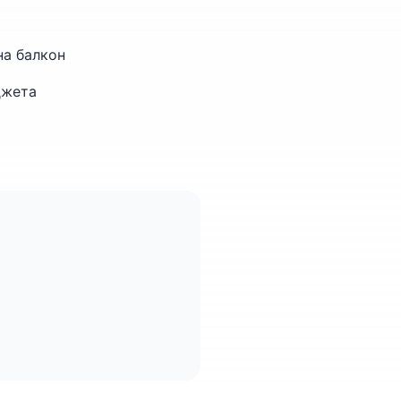
на балкон
джета