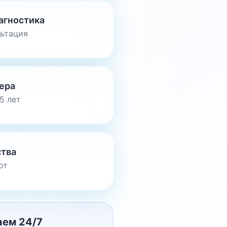
агностика
льтация
ера
5 лет
ства
от
аем 24/7