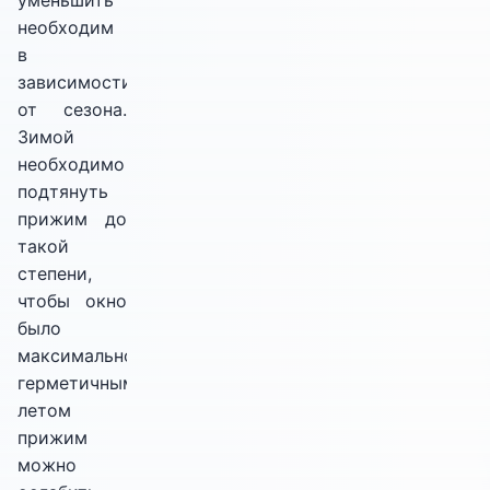
уменьшить
необходим
в
зависимости
от сезона.
Зимой
необходимо
подтянуть
прижим до
такой
степени,
чтобы окно
было
максимально
герметичным,
летом
прижим
можно