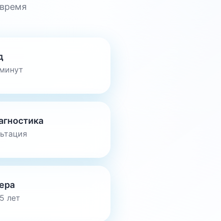
 время
д
 минут
агностика
льтация
ера
5 лет