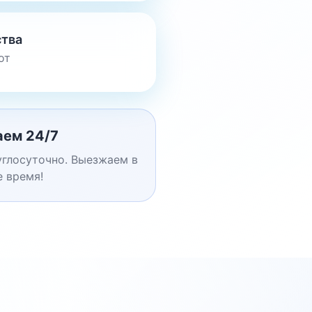
ства
от
аем 24/7
глосуточно. Выезжаем в
 время!