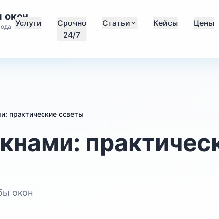
 окон
Услуги
Срочно
Статьи
Кейсы
Цены
года
24/7
ми: практические советы
окнами: практичес
бы окон