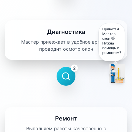
Привет! Я
Диагностика
Мастер
окон 👋
Мастер приезжает в удобное время и
Нужна
помощь с
проводит осмотр окон
ремонтом?
2
Ремонт
Выполняем работы качественно с