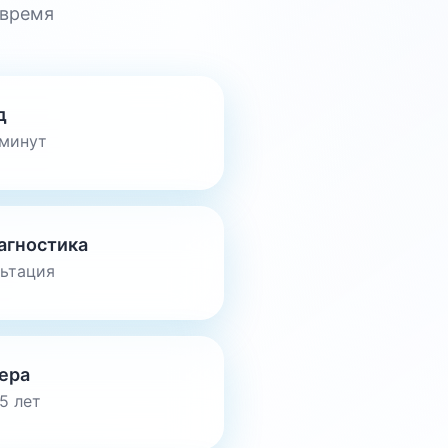
 время
д
 минут
агностика
льтация
ера
5 лет