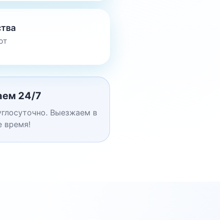
ства
от
аем 24/7
глосуточно. Выезжаем в
 время!