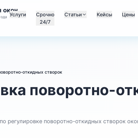
 окон
Услуги
Срочно
Статьи
Кейсы
Цены
года
24/7
поворотно-откидных створок
вка поворотно-от
по регулировке поворотно-откидных створок око