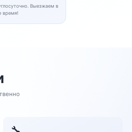
глосуточно. Выезжаем в
 время!
и
твенно
🔧