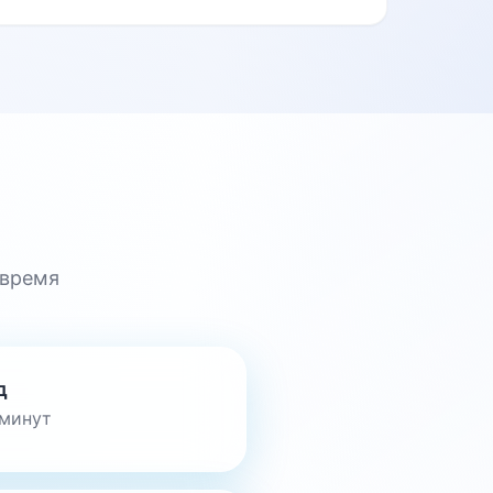
 время
д
 минут