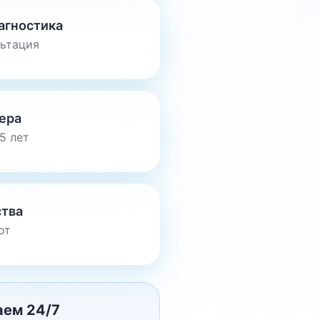
агностика
льтация
ера
5 лет
ства
от
аем 24/7