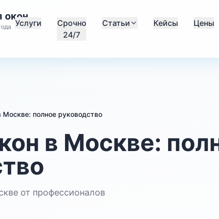
 окон
Услуги
Срочно
Статьи
Кейсы
Цены
года
24/7
в Москве: полное руководство
кон в Москве: пол
ство
оскве от профессионалов