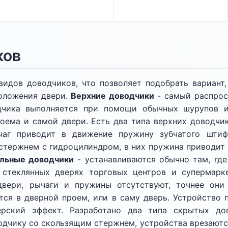
ков
видов доводчиков, что позволяет подобрать вариант
оложения двери.
Верхние доводчики
- самый распрос
дчика выполняется при помощи обычных шурупов и
оема и самой двери. Есть два типа верхних доводчик
аг приводит в движение пружину зубчатого штифт
стержнем с гидроцилиндром, в них пружина приводит
льные доводчики
- устанавливаются обычно там, где
 стеклянных дверях торговых центров и супермарке
двери, рычаги и пружины отсутствуют, точнее он
ся в дверной проем, или в саму дверь. Устройство п
рский эффект. Разработано два типа скрытых дов
дчику со скользящим стержнем, устройства врезаются