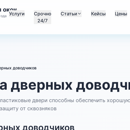
 окон
Услуги
Срочно
Статьи
Кейсы
Цены
года
24/7
ерных доводчиков
а дверных доводч
пластиковые двери способны обеспечить хорошу
защиту от сквозняков
рных доводчиков