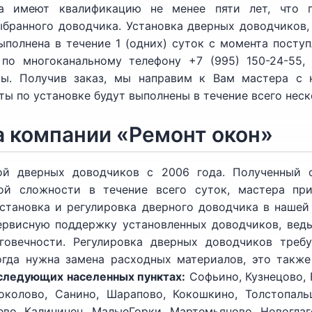
а имеют квалификацию не менее пяти лет, что г
бранного доводчика. Установка дверных доводчиков, 
полнена в течение 1 (одних) суток с момента поступ
по многоканальному телефону +7 (995) 150-24-55,
ы. Получив заказ, мы направим к Вам мастера с 
ты по установке будут выполнены в течение всего неск
 компании «Ремонт окон»
й дверных доводчиков с 2006 года. Полученный о
ой сложности в течение всего суток, мастера пр
установка и регулировка дверного доводчика в нашей
рвисную поддержку установленных доводчиков, ведь
говечности. Регулировка дверных доводчиков требу
огда нужна замена расходных материалов, это такж
следующих населенных пунктах:
Софьино, Кузнецово, 
околово, Санино, Шарапово, Кокошкино, Толстопаль
ево, Калининец, МалыеГорки, Мартемьяново, Новоглаг