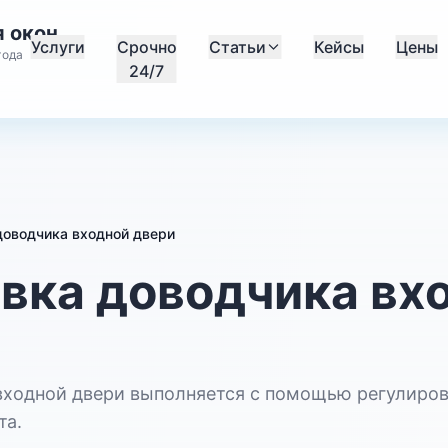
 окон
Услуги
Срочно
Статьи
Кейсы
Цены
года
24/7
доводчика входной двери
вка доводчика вх
входной двери выполняется с помощью регулирово
та.