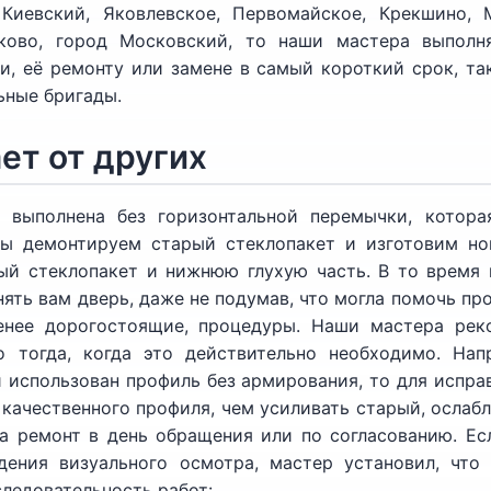
 Киевский, Яковлевское, Первомайское, Крекшино, 
уково, город Московский, то наши мастера выполн
, её ремонту или замене в самый короткий срок, так
ьные бригады.
ет от других
 выполнена без горизонтальной перемычки, котора
мы демонтируем старый стеклопакет и изготовим но
ый стеклопакет и нижнюю глухую часть. В то время к
ять вам дверь, даже не подумав, что могла помочь пр
енее дорогостоящие, процедуры. Наши мастера рек
о тогда, когда это действительно необходимо. Нап
 использован профиль без армирования, то для испра
 качественного профиля, чем усиливать старый, осла
 ремонт в день обращения или по согласованию. Есл
ения визуального осмотра, мастер установил, что 
ледовательность работ: