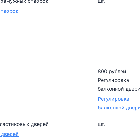
фрамужных створок
шт.
створок
800 рублей
Регулировка
балконной двер
Регулировка
балконной двер
пластиковых дверей
шт.
 дверей