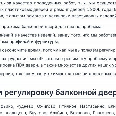
ть за качество проведенных работ, т. к. мы осущес
ых пластиковых дверей и ремонт дверей с 2006 года; 
а, с опытом ремонта и установки пластиковых изделий,
а прижима балконной двери для них не проблема;
мнений в качестве изделий, ввиду того, что мы работа
ных профилей и фурнитуры;
ы сэкономите время, потому как мы выполняем регулир
е затруднения, мы обязательно решим эту проблему и 
лировка ПВХ двери, а также множества других наших ус
ервис, так как у нас уже имеются тысячи довольных к
 регулировку балконной две
ьино, Руднево, Ожигово, Птичное, Настасьино, Ели
топальцево, Внуково, Алабино, Бекасово, Глаголево,