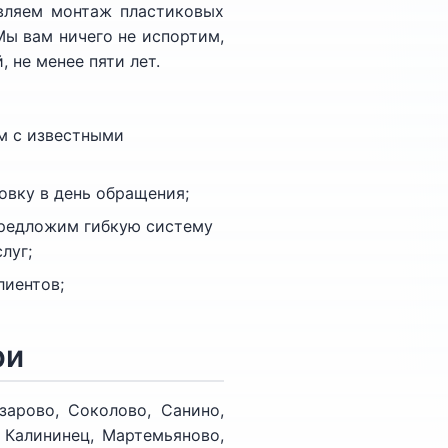
твляем монтаж пластиковых
Мы вам ничего не испортим,
 не менее пяти лет.
ем с известными
овку в день обращения;
предложим гибкую систему
луг;
лиентов;
ри
зарово, Соколово, Санино,
 Калининец, Мартемьяново,