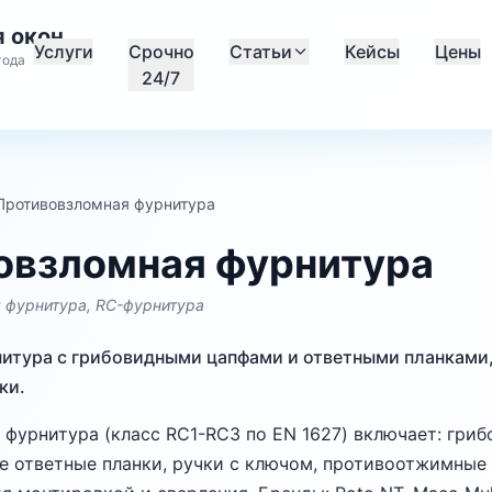
 окон
Услуги
Срочно
Статьи
Кейсы
Цены
года
24/7
Противовзломная фурнитура
овзломная фурнитура
 фурнитура, RC-фурнитура
нитура с грибовидными цапфами и ответными планками
ки.
фурнитура (класс RC1-RC3 по EN 1627) включает: гри
е ответные планки, ручки с ключом, противоотжимные