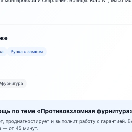
я монтировкой и сверления. Бренды: Roto NT, Maco Mult
кже
фа
Ручка с замком
#
фурнитура
щь по теме «
Противовзломная фурнитура
т, продиагностирует и выполнит работу с гарантией. В
 — от 45 минут.