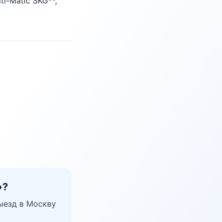
i-Matic SKG**,
»?
ыезд в Москву