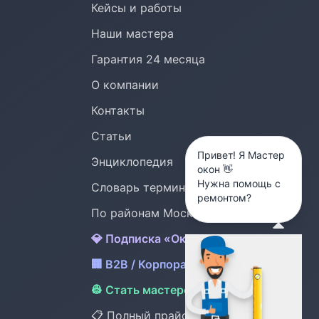
Кейсы и работы
Наши мастера
Гарантия 24 месяца
О компании
Контакты
Статьи
Привет! Я Мастер
Энциклопедия
окон 👋
Нужна помощь с
Словарь терминов
ремонтом?
По районам Москвы (24)
💎 Подписка «Окна под охраной»
🏢 B2B / Корпоративный сервис
👷 Стать мастером OknMaster
📋 Полный прайс /ceny