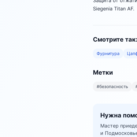
Защита от отжати
Siegenia Titan AF.
Смотрите та
Фурнитура
Цап
Метки
#
безопасность
Нужна помо
Мастер приеде
и Подмосковье