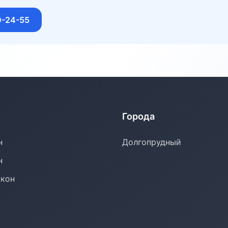
0-24-55
Города
н
Долгопрудный
н
окон