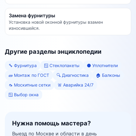
Замена фурнитуры
Установка новой оконной фурнитуры взамен
износившейся.
Другие разделы энциклопедии
🔧
Фурнитура
🪟
Стеклопакеты
⚫
Уплотнители
🧱
Монтаж по ГОСТ
🔍
Диагностика
🏠
Балконы
🦟
Москитные сетки
🚨
Аварийка 24/7
🪟
Выбор окна
Нужна помощь мастера?
Выезд по Москве и области в день