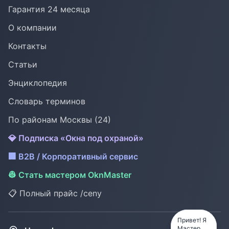
Гарантия 24 месяца
О компании
Контакты
Статьи
Энциклопедия
Словарь терминов
По районам Москвы (24)
💎 Подписка «Окна под охраной»
🏢 B2B / Корпоративный сервис
👷 Стать мастером OknMaster
📋 Полный прайс /ceny
Привет! Я
Привет! Я
Мастер
Мастер