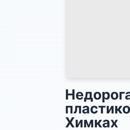
Недорога
пластико
Химках