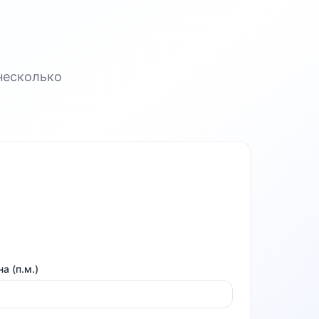
несколько
а (п.м.)