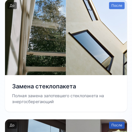
До
После
Замена стеклопакета
Полная замена запотевшего стеклопакета на
энергосберегающий
До
После