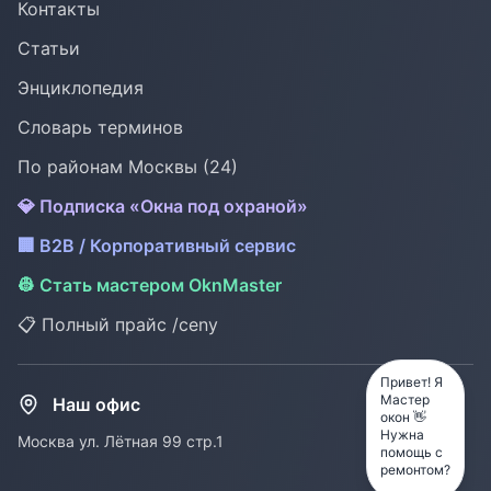
Контакты
Статьи
Энциклопедия
Словарь терминов
По районам Москвы (24)
💎 Подписка «Окна под охраной»
🏢 B2B / Корпоративный сервис
👷 Стать мастером OknMaster
📋 Полный прайс /ceny
Привет! Я
Мастер
Наш офис
окон 👋
Нужна
Москва ул. Лётная 99 стр.1
помощь с
ремонтом?