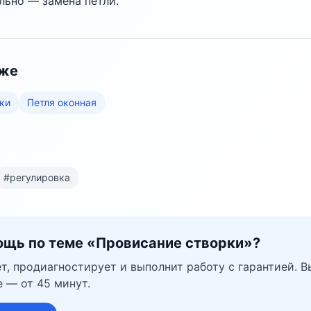
льно — замена петли.
кже
ки
Петля оконная
#
регулировка
щь по теме «
Провисание створки
»?
т, продиагностирует и выполнит работу с гарантией. В
 — от 45 минут.