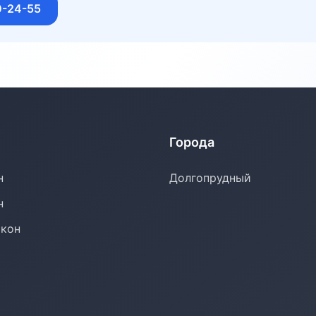
0-24-55
Города
н
Долгопрудный
н
окон