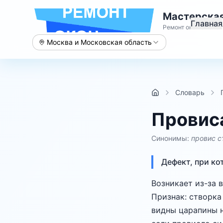
Мастерская
Главная
Ремонт окон с 2015 
Москва и Московская область
Словарь
Провис
Синонимы:
провис с
Дефект, при ко
Возникает из-за 
Признак: створка
видны царапины н