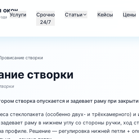
 окон
Услуги
Срочно
Статьи
Кейсы
Цены
года
24/7
Провисание створки
ание створки
творки
тором створка опускается и задевает раму при закрыти
веса стеклопакета (особенно двух- и трёхкамерного) и 
 задевает раму в нижнем углу со стороны ручки, ход с
а профиле. Решение — регулировка нижней петли + оп