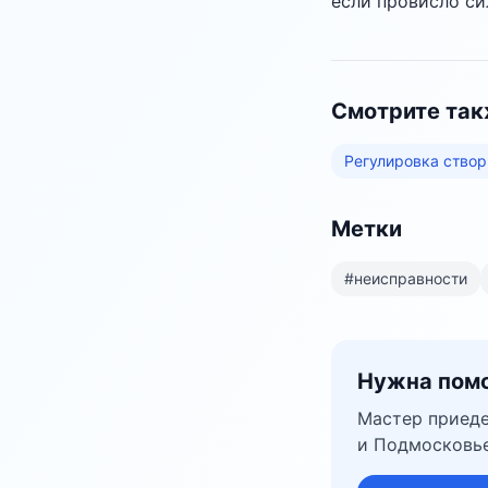
если провисло си
Смотрите та
Регулировка створ
Метки
#
неисправности
Нужна помо
Мастер приеде
и Подмосковье