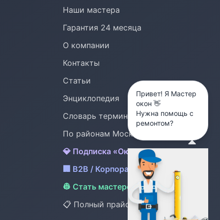
Наши мастера
Гарантия 24 месяца
О компании
Контакты
Статьи
Привет! Я Мастер
Энциклопедия
окон 👋
Нужна помощь с
Словарь терминов
ремонтом?
По районам Москвы (24)
💎 Подписка «Окна под охраной»
🏢 B2B / Корпоративный сервис
👷 Стать мастером OknMaster
📋 Полный прайс /ceny