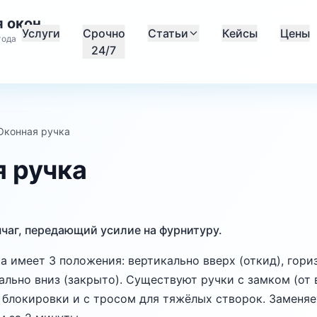
 окон
Услуги
Срочно
Статьи
Кейсы
Цены
года
24/7
Оконная ручка
 ручка
чаг, передающий усилие на фурнитуру.
а имеет 3 положения: вертикально вверх (откид), гори
кально вниз (закрыто). Существуют ручки с замком (от 
й блокировки и с тросом для тяжёлых створок. Заменя