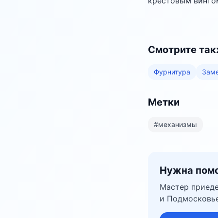
крестовым винтом
Смотрите та
Фурнитура
Заме
Метки
#
механизмы
Нужна помо
Мастер приеде
и Подмосковье