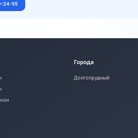
0-24-55
Города
н
Долгопрудный
н
окон