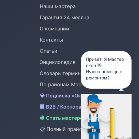
Наши мастера
Гарантия 24 месяца
О компании
Контакты
Статьи
Привет! Я Мастер
Энциклопедия
окон 👋
Нужна помощь с
Словарь терминов
ремонтом?
По районам Москвы (24)
💎 Подписка «Окна под охраной»
🏢 B2B / Корпоративный сервис
👷 Стать мастером OknMaster
📋 Полный прайс /ceny