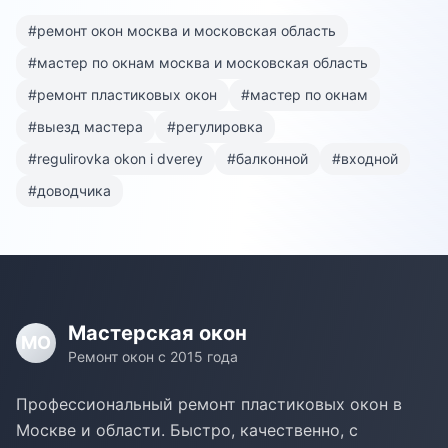
#
ремонт окон москва и московская область
#
мастер по окнам москва и московская область
#
ремонт пластиковых окон
#
мастер по окнам
#
выезд мастера
#
регулировка
#
regulirovka okon i dverey
#
балконной
#
входной
#
доводчика
Мастерская окон
МО
Ремонт окон с 2015 года
Профессиональный ремонт пластиковых окон в
Москве и области. Быстро, качественно, с